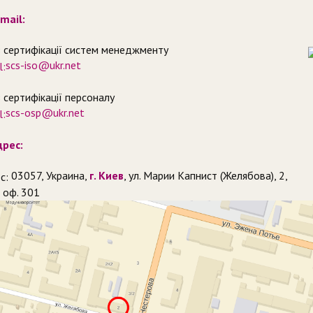
mail:
з сертифікації систем менеджменту
scs-iso@ukr.net
 сертифікації персоналу
scs-osp@ukr.net
рес:
03057, Украина,
г. Киев
, ул. Марии Капнист (Желябова), 2,
, оф. 301